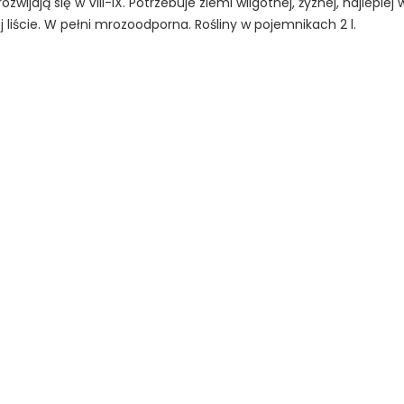
zwijają się w VIII-IX. Potrzebuje ziemi wilgotnej, żyznej, najlepiej 
j liście. W pełni mrozoodporna. Rośliny w pojemnikach 2 l.