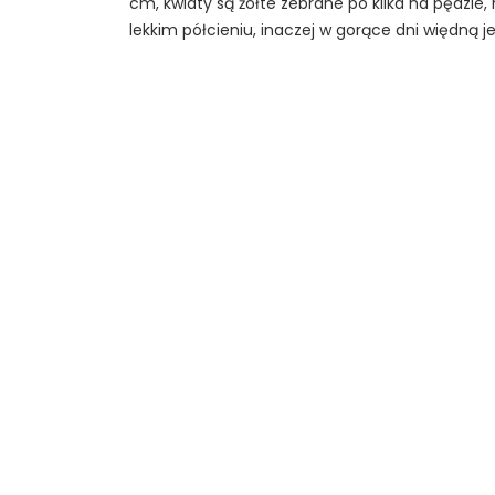
cm, kwiaty są żółte zebrane po kilka na pędzie, ro
lekkim półcieniu, inaczej w gorące dni więdną je