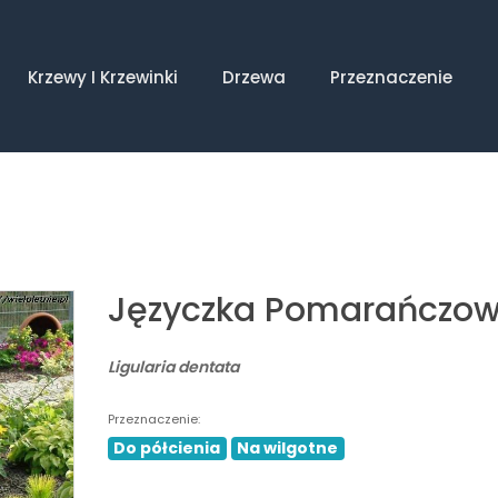
Krzewy I Krzewinki
Drzewa
Przeznaczenie
Języczka Pomarańczo
Ligularia dentata
Przeznaczenie:
Do półcienia
Na wilgotne