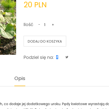
20 PLN
Ilość
-
+
DODAJ DO KOSZYKA
Podziel się na:
Opis
, co dodaje jej dodatkowego uroku. Pędy kwiatowe wyrastają do