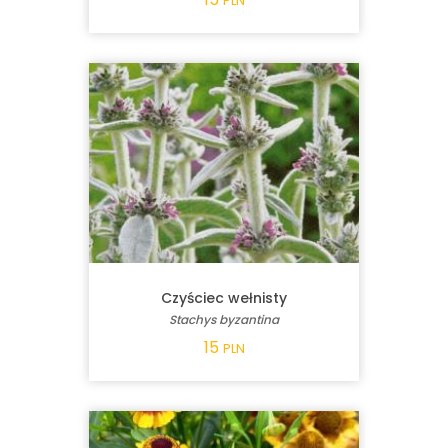
PLN
Czyściec wełnisty
Stachys byzantina
15
PLN