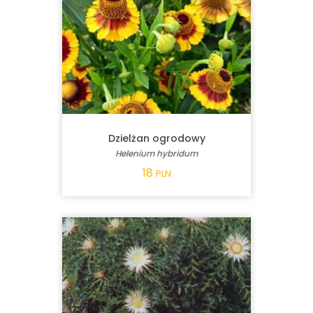
Dzielżan ogrodowy
Helenium hybridum
18
PLN