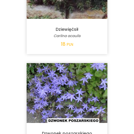
Dziewięćsił
Carlina acaulis
18
PLN
Dzwonek poszarskiego