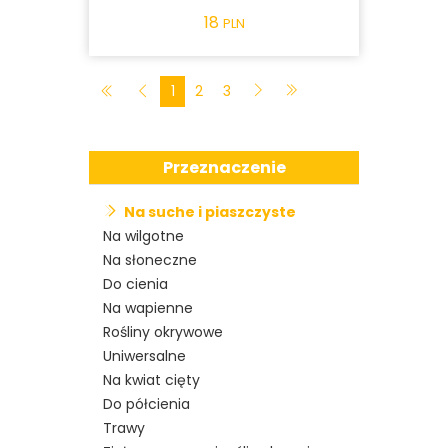
18
PLN
1
2
3
Przeznaczenie
Na suche i piaszczyste
Na wilgotne
Na słoneczne
Do cienia
Na wapienne
Rośliny okrywowe
Uniwersalne
Na kwiat cięty
Do półcienia
Trawy