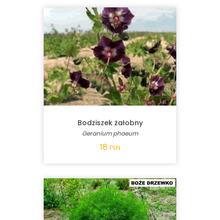
Bodziszek żałobny
Geranium phaeum
18
PLN