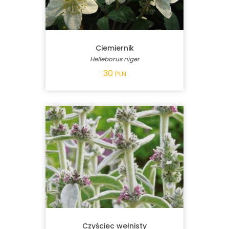
Ciemiernik
Helleborus niger
30
PLN
Czyściec wełnisty