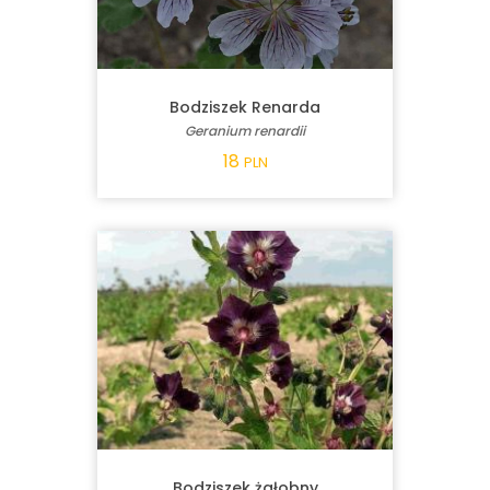
Bodziszek Renarda
Geranium renardii
18
PLN
Bodziszek żałobny