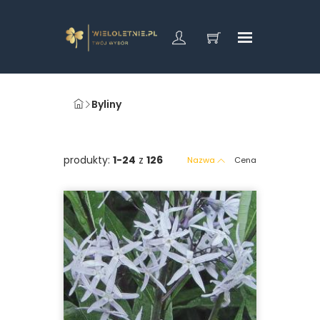
Byliny
produkty:
1-24
z
126
Nazwa
Cena