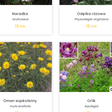
Naradka
Odętka różowa
Androsace
Physostegia virginiana
15
15
PLN
PLN
Oman wąskolistny
Orlik
Inula ensifolia
Aquilegia