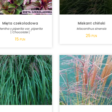
Mięta czekoladowa
Miskant chiński
entha x piperita var. piperita
Miscanthus sinensis
\'Chocolate\'
25
PLN
15
PLN