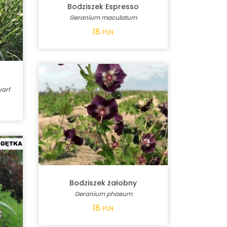
Bodziszek Espresso
Geranium maculatum
18
PLN
warf
Bodziszek żałobny
Geranium phaeum
18
PLN