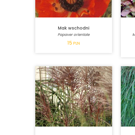
Mak wschodni
Papaver orientale
M
15
PLN