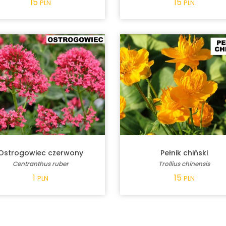
15
15
PLN
PLN
Ostrogowiec czerwony
Pełnik chiński
Centranthus ruber
Trollius chinensis
1
15
PLN
PLN