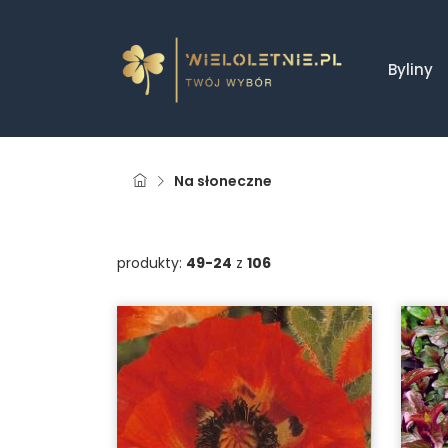
Byliny
Na słoneczne
produkty:
49-24
z
106