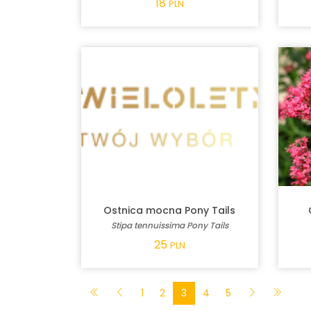
18
PLN
Ostnica mocna Pony Tails
Stipa tennuissima Pony Tails
25
PLN
1
2
3
4
5