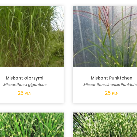
Miskant olbrzymi
Miskant Punktchen
Miscanthus x giganteus
Miscanthus sinensis Punktch
25
25
PLN
PLN