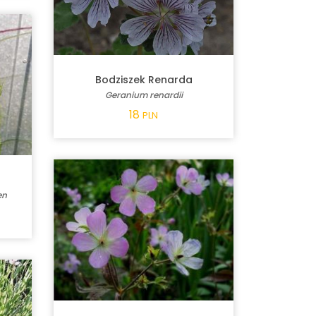
Bodziszek Renarda
Geranium renardii
18
PLN
en