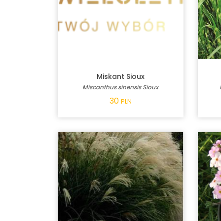
Miskant Sioux
Miscanthus sinensis Sioux
30
PLN