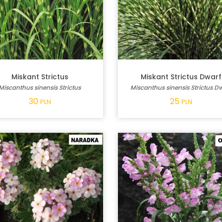
Miskant Strictus
Miskant Strictus Dwarf
Miscanthus sinensis Strictus
Miscanthus sinensis Strictus D
30
25
PLN
PLN