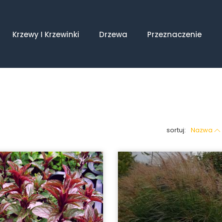
Krzewy I Krzewinki
Drzewa
Przeznaczenie
sortuj:
Nazwa